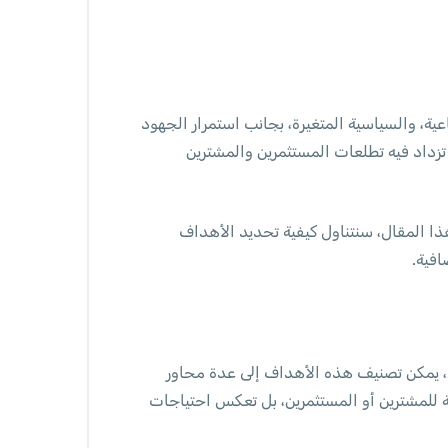
لعوامل الاقتصادية، الاجتماعية، والسياسية المتغيرة، بجانب استمرار الجهود
زداد فيه تطلعات المستثمرين والمشترين
الاستثمار الواعي والآمن. في هذا المقال، سنتناول كيفية تحديد الأهداف
افية.
تحديد الأهداف العقارية هو خطوة حاسمة لضمان النجاح في سوق يشهد تغيرات وتحديات مستمرة. بالنسبة لعام 2024، يمكن تصنيف هذه الأهداف إلى عدة محاور
 للمشترين أو المستثمرين، بل تعكس احتياجات