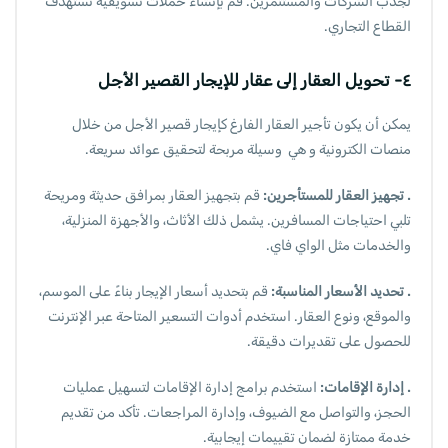
لجذب الشركات والمستثمرين. قم بإنشاء حملات تسويقية تستهدف
القطاع التجاري.
٤- تحويل العقار إلى عقار للإيجار القصير الأجل
يمكن أن يكون تأجير العقار الفارغ كإيجار قصير الأجل من خلال
منصات الكترونية و هي وسيلة مربحة لتحقيق عوائد سريعة.
. تجهيز العقار للمستأجرين:
قم بتجهيز العقار بمرافق حديثة ومريحة
تلبي احتياجات المسافرين. يشمل ذلك الأثاث، والأجهزة المنزلية،
والخدمات مثل الواي فاي.
. تحديد الأسعار المناسبة:
قم بتحديد أسعار الإيجار بناءً على الموسم،
والموقع، ونوع العقار. استخدم أدوات التسعير المتاحة عبر الإنترنت
للحصول على تقديرات دقيقة.
. إدارة الإقامات:
استخدم برامج إدارة الإقامات لتسهيل عمليات
الحجز، والتواصل مع الضيوف، وإدارة المراجعات. تأكد من تقديم
خدمة ممتازة لضمان تقييمات إيجابية.