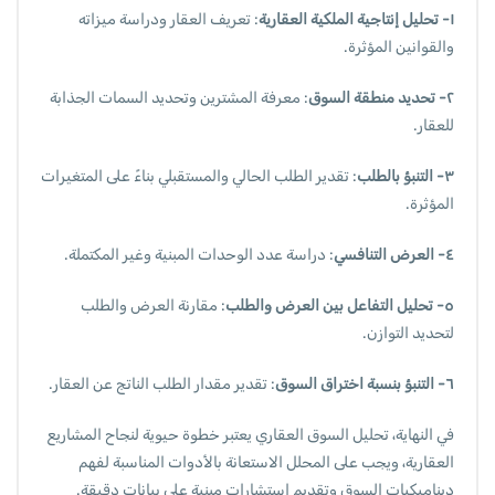
١- تحليل إنتاجية الملكية العقارية
: تعريف العقار ودراسة ميزاته
والقوانين المؤثرة.
٢- تحديد منطقة السوق
: معرفة المشترين وتحديد السمات الجذابة
للعقار.
٣- التنبؤ بالطلب
: تقدير الطلب الحالي والمستقبلي بناءً على المتغيرات
المؤثرة.
٤- العرض التنافسي
: دراسة عدد الوحدات المبنية وغير المكتملة.
٥- تحليل التفاعل بين العرض والطلب
: مقارنة العرض والطلب
لتحديد التوازن.
٦- التنبؤ بنسبة اختراق السوق
: تقدير مقدار الطلب الناتج عن العقار.
في النهاية، تحليل السوق العقاري يعتبر خطوة حيوية لنجاح المشاريع
العقارية، ويجب على المحلل الاستعانة بالأدوات المناسبة لفهم
ديناميكيات السوق وتقديم استشارات مبنية على بيانات دقيقة.