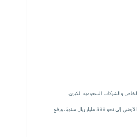
لخاص والشركات السعودية الكبرى.
ستشكل الاستراتيجية أحد العناصر المحورية في منظومة النمو الاقتصادي، حيث تهدف إلى رفع صافي تدفقات الاستثمار الأجنبي إلى نحو 388 مليار ريال سنويًا، ورفع